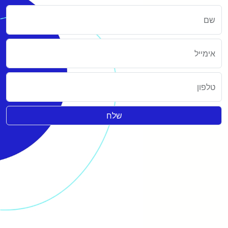
שם
אימייל
טלפון